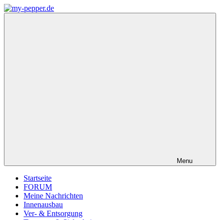
Zum
Inhalt
my-
Forum,
springen
pepper.de
Informationen,
Tipps
zu
Wohnmobil
Weinsberg
CaraCompact
Pepper
Menu
Startseite
FORUM
Meine Nachrichten
Innenausbau
Ver- & Entsorgung