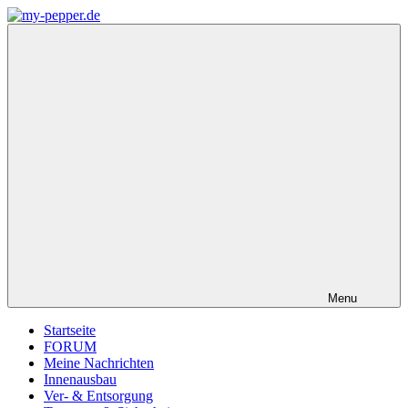
Zum
Inhalt
my-
Forum,
springen
pepper.de
Informationen,
Tipps
zu
Wohnmobil
Weinsberg
CaraCompact
Pepper
Menu
Startseite
FORUM
Meine Nachrichten
Innenausbau
Ver- & Entsorgung