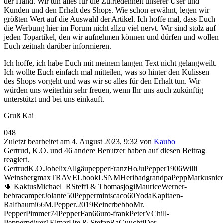
der Hand. Wir tun alles für die Zufriedenheit unserer User und
Kunden und den Erhalt des Shops. Wie schon erwähnt, legen wir
größten Wert auf die Auswahl der Artikel. Ich hoffe mal, dass Euch
die Werbung hier im Forum nicht allzu viel nervt. Wir sind stolz auf
jeden Topartikel, den wir aufnehmen können und dürfen und wollen
Euch zeitnah darüber informieren.
Ich hoffe, ich habe Euch mit meinem langen Text nicht gelangweilt.
Ich wollte Euch einfach mal mitteilen, was so hinter den Kulissen
des Shops vorgeht und was wir so alles für den Erhalt tun. Wir
würden uns weiterhin sehr freuen, wenn Ihr uns auch zukünftig
unterstützt und bei uns einkauft.
Gruß Kai
Anklicken
Anklicken
0
48
für
für
Zuletzt bearbeitet am 4. August 2023, 9:32 von
Kaubo
Daumen
Daumen
Gertrud, K.O. und 46 andere Benutzer haben auf diesen Beitrag
nach
nach
reagiert.
unten.
oben.
Gertrud
K.O.
Jobelix
Allgäupepper
Franz
HoJu
Pepper1906
Willi
Weinsberg
maxTRAVELbook
LSNM
Heri
badgrandpa
Pepp
Markusnico
🌵 Kaktus
Michael_R
Steffi & Thomas
jogi
Maurice
Werner-
bebracamper
Jolante50
Peppermints
caco60
Yoda
Kapitaen-
Ralf
baumi66
M.Pepper.2019
Reiner
bebbo
Mr.
Pepper
Pimmer74
PepperFan66
uro-frank
PeterV
Chill-
Pepper
pdiver1
Elmar
Ute & Stefan
RaGu
uchti
Der