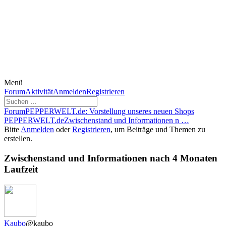
Menü
Forum-
Forum
Aktivität
Anmelden
Registrieren
Navigation
Forum-
Forum
PEPPERWELT.de: Vorstellung unseres neuen Shops
Breadcrumbs
PEPPERWELT.de
Zwischenstand und Informationen n …
-
Bitte
Anmelden
oder
Registrieren
, um Beiträge und Themen zu
Du
erstellen.
bist
hier:
Zwischenstand und Informationen nach 4 Monaten
Laufzeit
Kaubo
@kaubo