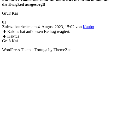
die Ewigkeit ausgesorgt!
Gruß Kai
Anklicken
Anklicken
0
1
für
für
Zuletzt bearbeitet am 4. August 2023, 15:02 von
Kaubo
Daumen
Daumen
🌵 Kaktus hat auf diesen Beitrag reagiert.
nach
nach
🌵 Kaktus
unten.
oben.
Gruß Kai
WordPress Theme: Tortuga by ThemeZee.