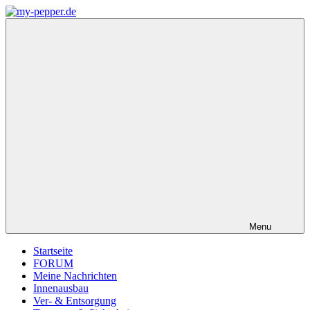
Zum
Inhalt
my-
Forum,
springen
pepper.de
Informationen,
Tipps
zu
Wohnmobil
Weinsberg
CaraCompact
Pepper
Menu
Startseite
FORUM
Meine Nachrichten
Innenausbau
Ver- & Entsorgung