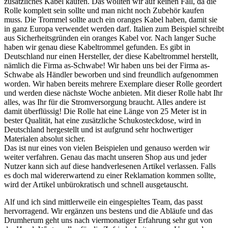
zusätzliches Kabel kaufen. Das wollten wir auf keinen Fall, da die
Rolle komplett sein sollte und man nicht noch Zubehör kaufen
muss. Die Trommel sollte auch ein oranges Kabel haben, damit sie
in ganz Europa verwendet werden darf. Italien zum Beispiel schreibt
aus Sicherheitsgründen ein oranges Kabel vor. Nach langer Suche
haben wir genau diese Kabeltrommel gefunden. Es gibt in
Deutschland nur einen Hersteller, der diese Kabeltrommel herstellt,
nämlich die Firma as-Schwabe! Wir haben uns bei der Firma as-
Schwabe als Händler beworben und sind freundlich aufgenommen
worden. Wir haben bereits mehrere Exemplare dieser Rolle geordert
und werden diese nächste Woche anbieten. Mit dieser Rolle habt Ihr
alles, was Ihr für die Stromversorgung braucht. Alles andere ist
damit überflüssig! Die Rolle hat eine Länge von 25 Meter ist in
bester Qualität, hat eine zusätzliche Schukosteckdose, wird in
Deutschland hergestellt und ist aufgrund sehr hochwertiger
Materialen absolut sicher.
Das ist nur eines von vielen Beispielen und genauso werden wir
weiter verfahren. Genau das macht unseren Shop aus und jeder
Nutzer kann sich auf diese handverlesenen Artikel verlassen. Falls
es doch mal widererwartend zu einer Reklamation kommen sollte,
wird der Artikel unbürokratisch und schnell ausgetauscht.
Alf und ich sind mittlerweile ein eingespieltes Team, das passt
hervorragend. Wir ergänzen uns bestens und die Abläufe und das
Drumherum geht uns nach viermonatiger Erfahrung sehr gut von