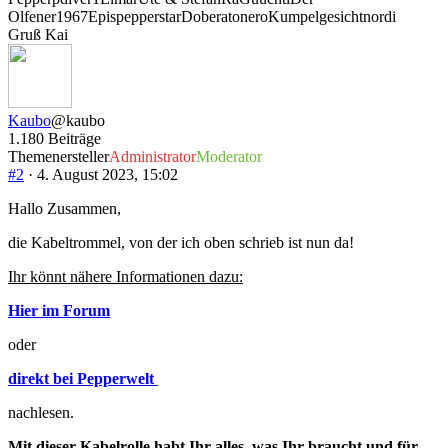
Olfener
1967Epis
pepperstar
Doberatonero
Kumpelgesicht
nordi
Gruß Kai
Kaubo
@kaubo
1.180 Beiträge
Themenersteller
Administrator
Moderator
#2
· 4. August 2023, 15:02
Hallo Zusammen,
die Kabeltrommel, von der ich oben schrieb ist nun da!
Ihr könnt nähere Informationen dazu:
Hier im Forum
oder
direkt bei Pepperwelt
nachlesen.
Mit dieser Kabelrolle habt Ihr alles, was Ihr braucht und für