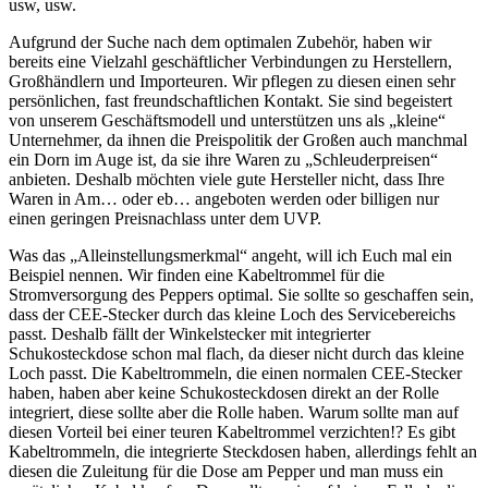
usw, usw.
Aufgrund der Suche nach dem optimalen Zubehör, haben wir
bereits eine Vielzahl geschäftlicher Verbindungen zu Herstellern,
Großhändlern und Importeuren. Wir pflegen zu diesen einen sehr
persönlichen, fast freundschaftlichen Kontakt. Sie sind begeistert
von unserem Geschäftsmodell und unterstützen uns als „kleine“
Unternehmer, da ihnen die Preispolitik der Großen auch manchmal
ein Dorn im Auge ist, da sie ihre Waren zu „Schleuderpreisen“
anbieten. Deshalb möchten viele gute Hersteller nicht, dass Ihre
Waren in Am… oder eb… angeboten werden oder billigen nur
einen geringen Preisnachlass unter dem UVP.
Was das „Alleinstellungsmerkmal“ angeht, will ich Euch mal ein
Beispiel nennen. Wir finden eine Kabeltrommel für die
Stromversorgung des Peppers optimal. Sie sollte so geschaffen sein,
dass der CEE-Stecker durch das kleine Loch des Servicebereichs
passt. Deshalb fällt der Winkelstecker mit integrierter
Schukosteckdose schon mal flach, da dieser nicht durch das kleine
Loch passt. Die Kabeltrommeln, die einen normalen CEE-Stecker
haben, haben aber keine Schukosteckdosen direkt an der Rolle
integriert, diese sollte aber die Rolle haben. Warum sollte man auf
diesen Vorteil bei einer teuren Kabeltrommel verzichten!? Es gibt
Kabeltrommeln, die integrierte Steckdosen haben, allerdings fehlt an
diesen die Zuleitung für die Dose am Pepper und man muss ein