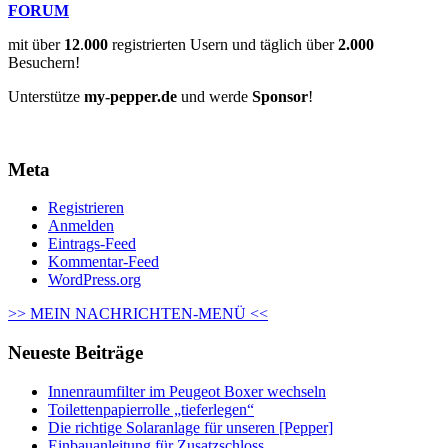
FORUM
mit über
12
.
000
registrierten Usern und täglich über
2.000
Besuchern!
Unterstütze
my-pepper.de
und werde
Sponsor
!
Meta
Registrieren
Anmelden
Eintrags-Feed
Kommentar-Feed
WordPress.org
>> MEIN NACHRICHTEN-MENÜ <<
Neueste Beiträge
Innenraumfilter im Peugeot Boxer wechseln
Toilettenpapierrolle „tieferlegen“
Die richtige Solaranlage für unseren [Pepper]
Einbauanleitung für Zusatzschloss