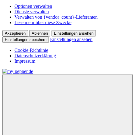
Optionen verwalten
Dienste verwalten
Verwalten von {vendor_count}-Lieferanten
Lese mehr über diese Zwecke
Akzeptieren
Ablehnen
Einstellungen ansehen
Einstellungen ansehen
Einstellungen speichern
Cookie-Richtlinie
Datenschutzerklärung
Impressum
Zum
Inhalt
my-
Forum,
springen
pepper.de
Informationen,
Tipps
zu
Wohnmobil
Weinsberg
CaraCompact
Pepper