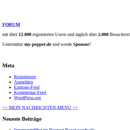
FORUM
mit über
12
.
000
registrierten Usern und täglich über
2.000
Besuchern
Unterstütze
my-pepper.de
und werde
Sponsor
!
Meta
Registrieren
Anmelden
Eintrags-Feed
Kommentar-Feed
WordPress.org
>> MEIN NACHRICHTEN-MENÜ <<
Neueste Beiträge
Innenraumfilter im Peugeot Boxer wechseln