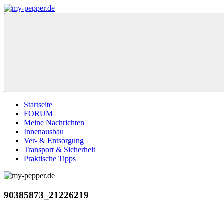
Zum
Inhalt
my-
Forum,
springen
pepper.de
Informationen,
Tipps
zu
Wohnmobil
Weinsberg
CaraCompact
Pepper
Startseite
FORUM
Meine Nachrichten
Innenausbau
Ver- & Entsorgung
Transport & Sicherheit
Praktische Tipps
90385873_21226219