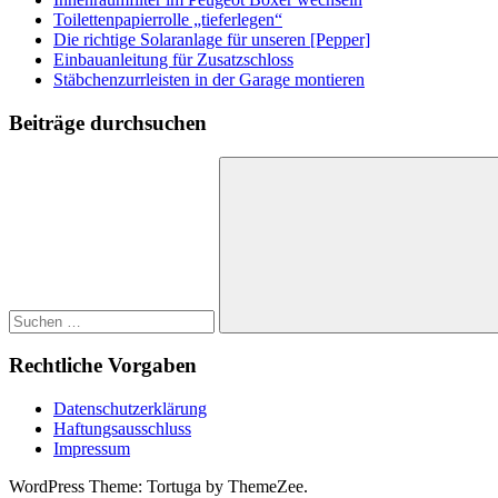
Toilettenpapierrolle „tieferlegen“
Die richtige Solaranlage für unseren [Pepper]
Einbauanleitung für Zusatzschloss
Stäbchenzurrleisten in der Garage montieren
Beiträge durchsuchen
Suchen
nach:
Suchen
Rechtliche Vorgaben
Datenschutzerklärung
Haftungsausschluss
Impressum
WordPress Theme: Tortuga by ThemeZee.