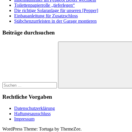
Toilettenpapierrolle „tieferlegen“
Die richtige Solaranlage für unseren [Pepper]
Einbauanleitung für Zusatzschloss
Stäbchenzurrleisten in der Garage montieren
Beiträge durchsuchen
Suchen
nach:
Suchen
Rechtliche Vorgaben
Datenschutzerklärung
Haftungsausschluss
Impressum
WordPress Theme: Tortuga by ThemeZee.