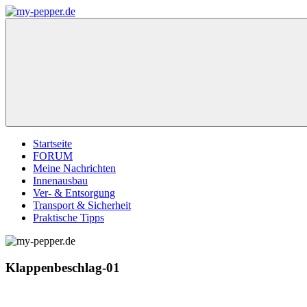
Zum
Inhalt
my-
Forum,
springen
pepper.de
Informationen,
Tipps
zu
Wohnmobil
Weinsberg
CaraCompact
Pepper
Startseite
FORUM
Meine Nachrichten
Innenausbau
Ver- & Entsorgung
Transport & Sicherheit
Praktische Tipps
Klappenbeschlag-01