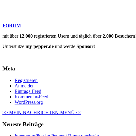
FORUM
mit über
12
.
000
registrierten Usern und täglich über
2.000
Besuchern
Unterstütze
my-pepper.de
und werde
Sponsor
!
Meta
Registrieren
Anmelden
Eintrags-Feed
Kommentar-Feed
WordPress.org
>> MEIN NACHRICHTEN-MENÜ <<
Neueste Beiträge
Innenraumfilter im Peugeot Boxer wechseln