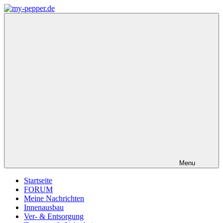
Zum
Inhalt
my-
Forum,
springen
pepper.de
Informationen,
Tipps
zu
Wohnmobil
Weinsberg
CaraCompact
Pepper
Menu
Startseite
FORUM
Meine Nachrichten
Innenausbau
Ver- & Entsorgung