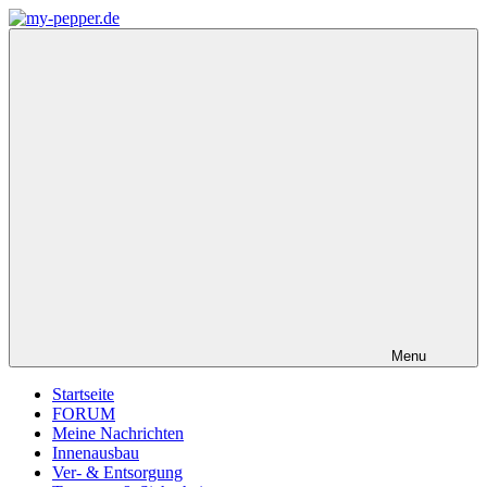
Zum
Inhalt
my-
Forum,
springen
pepper.de
Informationen,
Tipps
zu
Wohnmobil
Weinsberg
CaraCompact
Pepper
Menu
Startseite
FORUM
Meine Nachrichten
Innenausbau
Ver- & Entsorgung