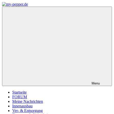
Zum
Inhalt
my-
Forum,
springen
pepper.de
Informationen,
Tipps
zu
Wohnmobil
Weinsberg
CaraCompact
Pepper
Menu
Startseite
FORUM
Meine Nachrichten
Innenausbau
Ver- & Entsorgung