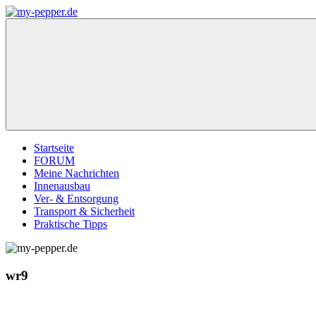
Zum
Inhalt
my-
Forum,
springen
pepper.de
Informationen,
Tipps
zu
Wohnmobil
Weinsberg
CaraCompact
Pepper
Startseite
FORUM
Meine Nachrichten
Innenausbau
Ver- & Entsorgung
Transport & Sicherheit
Praktische Tipps
wr9