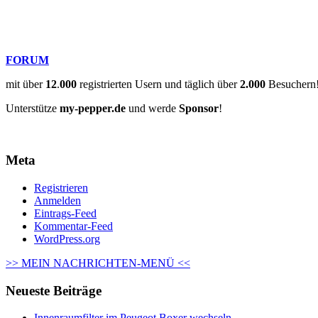
FORUM
mit über
12
.
000
registrierten Usern und täglich über
2.000
Besuchern
Unterstütze
my-pepper.de
und werde
Sponsor
!
Meta
Registrieren
Anmelden
Eintrags-Feed
Kommentar-Feed
WordPress.org
>> MEIN NACHRICHTEN-MENÜ <<
Neueste Beiträge
Innenraumfilter im Peugeot Boxer wechseln