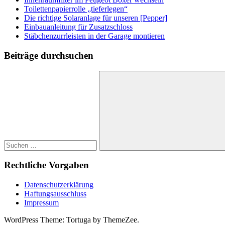
Toilettenpapierrolle „tieferlegen“
Die richtige Solaranlage für unseren [Pepper]
Einbauanleitung für Zusatzschloss
Stäbchenzurrleisten in der Garage montieren
Beiträge durchsuchen
Suchen
nach:
Suchen
Rechtliche Vorgaben
Datenschutzerklärung
Haftungsausschluss
Impressum
WordPress Theme: Tortuga by ThemeZee.