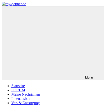
Zum
Inhalt
my-
Forum,
springen
pepper.de
Informationen,
Tipps
zu
Wohnmobil
Weinsberg
CaraCompact
Pepper
Menu
Startseite
FORUM
Meine Nachrichten
Innenausbau
Ver- & Entsorgung