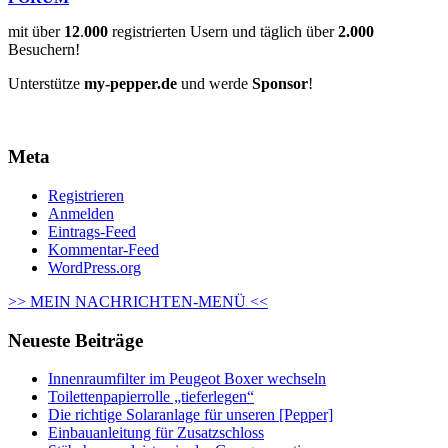
mit über
12
.
000
registrierten Usern und täglich über
2.000
Besuchern!
Unterstütze
my-pepper.de
und werde
Sponsor
!
Meta
Registrieren
Anmelden
Eintrags-Feed
Kommentar-Feed
WordPress.org
>> MEIN NACHRICHTEN-MENÜ <<
Neueste Beiträge
Innenraumfilter im Peugeot Boxer wechseln
Toilettenpapierrolle „tieferlegen“
Die richtige Solaranlage für unseren [Pepper]
Einbauanleitung für Zusatzschloss