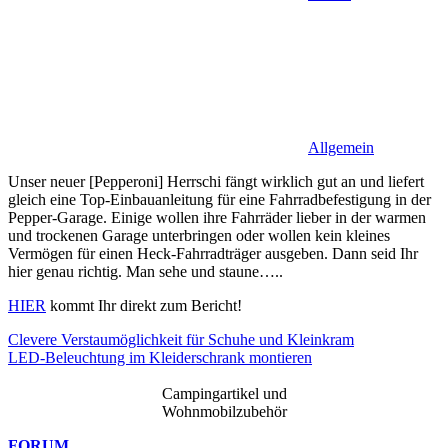
Allgemein
Unser neuer [Pepperoni] Herrschi fängt wirklich gut an und liefert
gleich eine Top-Einbauanleitung für eine Fahrradbefestigung in der
Pepper-Garage. Einige wollen ihre Fahrräder lieber in der warmen
und trockenen Garage unterbringen oder wollen kein kleines
Vermögen für einen Heck-Fahrradträger ausgeben. Dann seid Ihr
hier genau richtig. Man sehe und staune…..
HIER
kommt Ihr direkt zum Bericht!
Beitragsnavigation
Vorheriger
Clevere Verstaumöglichkeit für Schuhe und Kleinkram
Beitrag:
Nächster
LED-Beleuchtung im Kleiderschrank montieren
Beitrag:
Campingartikel und
Wohnmobilzubehör
FORUM