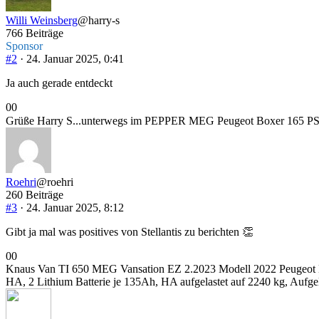
Willi Weinsberg
@harry-s
766 Beiträge
Sponsor
#2
· 24. Januar 2025, 0:41
Ja auch gerade entdeckt
Anklicken
Anklicken
0
0
für
für
Grüße Harry S...unterwegs im PEPPER MEG Peugeot Boxer 165 PS, E
Daumen
Daumen
nach
nach
unten.
oben.
Roehri
@roehri
260 Beiträge
#3
· 24. Januar 2025, 8:12
Gibt ja mal was positives von Stellantis zu berichten 👏
Anklicken
Anklicken
0
0
für
für
Knaus Van TI 650 MEG Vansation EZ 2.2023 Modell 2022 Peugeot Bo
Daumen
Daumen
HA, 2 Lithium Batterie je 135Ah, HA aufgelastet auf 2240 kg, Aufge
nach
nach
unten.
oben.