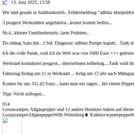
#7
· 13. Juni 2025, 13:58
Wir sind gerade in Südfrankreich...Fehlermeldung "adblue überprüfe
3 peugeot Werkstätten angefahren...keiner konnte helfen...
Nr.4...kleiner Familienbetrieb...kein Problem...
Do mittag Auto hin...3 Std. Diagnose: adblue Pumpe kaputt... Tank m
Ich die volle Panik, weil ich im Web was von 1000 Euro +++ gelesen
Werkstatt kontaktiert peugeot... übernehmen teilbetrag....Tank wird do
Fahrzeug freitag um 11 in Werkstatt ... fertig um 15 uhr nach Mittags
Kosten für uns 311,42 Euro... kann man nix sagen... bei einem Peppe
Tipp: Nicht aufregen...
Anklicken
Anklicken
0
14
für
für
Luxuscamper, Allgäupepper und 12 andere Benutzer haben auf diesen 
Daumen
Daumen
Luxuscamper
Allgäupepper
Willi Weinsberg
🌵 Kaktus
vwpeter
pepperh
nach
nach
unten.
oben.