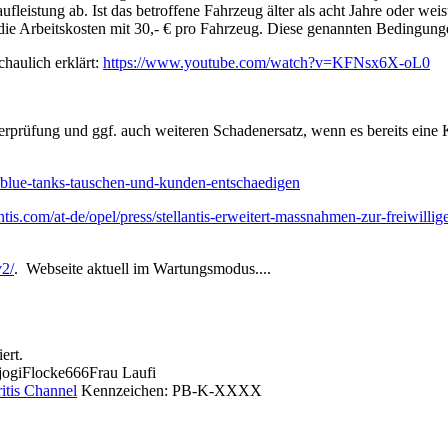
istung ab. Ist das betroffene Fahrzeug älter als acht Jahre oder weist
rt die Arbeitskosten mit 30,- € pro Fahrzeug. Diese genannten Bedingun
haulich erklärt:
https://www.youtube.com/watch?v=KFNsx6X-oL0
Überprüfung und ggf. auch weiteren Schadenersatz, wenn es bereits eine
dblue-tanks-tauschen-und-kunden-entschaedigen
ntis.com/at-de/opel/press/stellantis-erweitert-massnahmen-zur-freiwilli
v2/
. Webseite aktuell im Wartungsmodus....
ert.
jogi
Flocke666
Frau Laufi
itis Channel
Kennzeichen: PB-K-XXXX