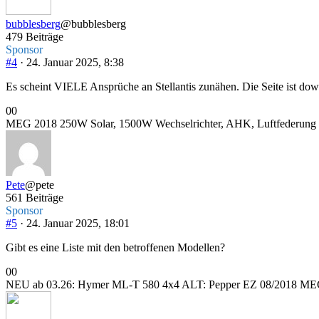
bubblesberg
@bubblesberg
479 Beiträge
Sponsor
#4
· 24. Januar 2025, 8:38
Es scheint VIELE Ansprüche an Stellantis zunähen. Die Seite ist d
Anklicken
Anklicken
0
0
für
für
MEG 2018 250W Solar, 1500W Wechselrichter, AHK, Luftfederung hi
Daumen
Daumen
nach
nach
unten.
oben.
Pete
@pete
561 Beiträge
Sponsor
#5
· 24. Januar 2025, 18:01
Gibt es eine Liste mit den betroffenen Modellen?
Anklicken
Anklicken
0
0
für
für
NEU ab 03.26: Hymer ML-T 580 4x4 ALT: Pepper EZ 08/2018 MEG, 131
Daumen
Daumen
nach
nach