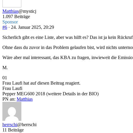
unten.
oben.
Matthias
@mysticj
1.097 Beiträge
Sponsor
#6
· 24. Januar 2025, 20:29
Sicherlich gibt es eine Liste, aber was hilft es? Das ist ja kein Rückruf
Ohne dass du zuvor in das Problem gelaufen bist, wird nichts unter
Wäre aber mal interessant, das KBA zu fragen, inwieweit die Emissione
M.
Anklicken
Anklicken
0
1
für
für
Frau Laufi hat auf diesen Beitrag reagiert.
Daumen
Daumen
Frau Laufi
nach
nach
Pepper MEG600 2018 (weitere Details in der BIO)
unten.
oben.
PN an:
Matthias
herrschi
@herrschi
11 Beiträge