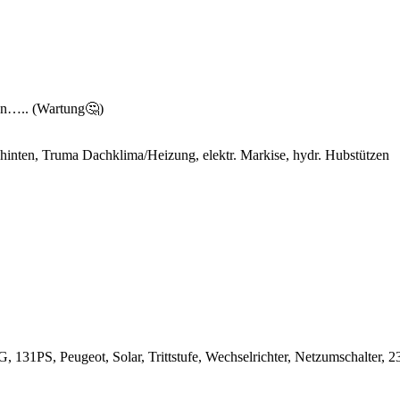
own….. (Wartung🤔)
nten, Truma Dachklima/Heizung, elektr. Markise, hydr. Hubstützen
PS, Peugeot, Solar, Trittstufe, Wechselrichter, Netzumschalter, 23