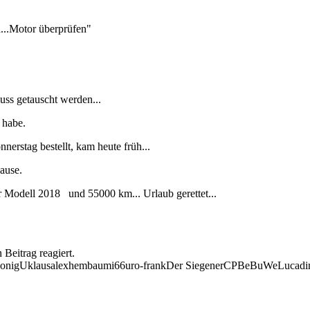
n...Motor überprüfen"
uss getauscht werden...
 habe.
nnerstag bestellt, kam heute früh...
pause.
r Modell 2018 und 55000 km... Urlaub gerettet...
Beitrag reagiert.
onig
Uklaus
alexhem
baumi66
uro-frank
Der Siegener
CP
BeBuWe
Lucadi