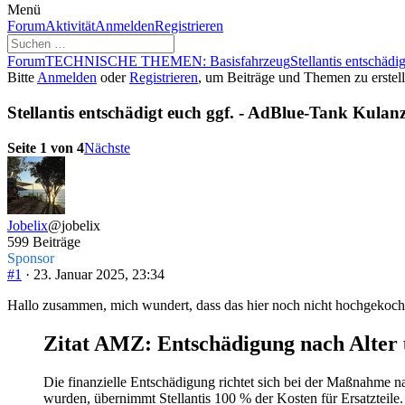
Menü
Forum-
Forum
Aktivität
Anmelden
Registrieren
Navigation
Forum-
Forum
TECHNISCHE THEMEN: Basisfahrzeug
Stellantis entschädi
Breadcrumbs
Bitte
Anmelden
oder
Registrieren
, um Beiträge und Themen zu erstell
-
Du
Stellantis entschädigt euch ggf. - AdBlue-Tank Kulanz
bist
hier:
Seite 1 von 4
Nächste
Jobelix
@jobelix
599 Beiträge
Sponsor
#1
· 23. Januar 2025, 23:34
Hallo zusammen, mich wundert, dass das hier noch nicht hochgekocht 
Zitat AMZ: Entschädigung nach Alter 
Die finanzielle Entschädigung richtet sich bei der Maßnahme n
wurden, übernimmt Stellantis 100 % der Kosten für Ersatzteile