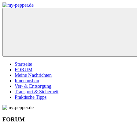
Zum
Inhalt
my-
Forum,
springen
pepper.de
Informationen,
Tipps
zu
Wohnmobil
Weinsberg
CaraCompact
Pepper
Startseite
FORUM
Meine Nachrichten
Innenausbau
Ver- & Entsorgung
Transport & Sicherheit
Praktische Tipps
FORUM