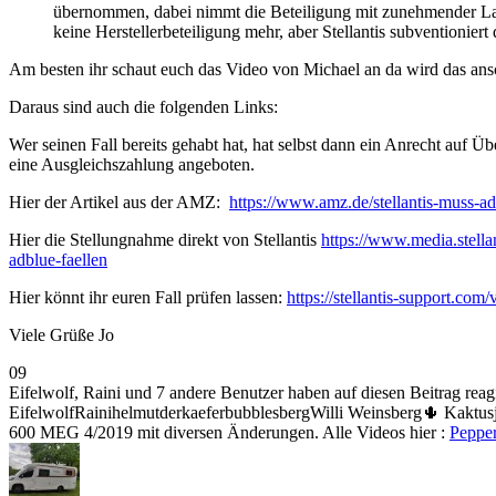
übernommen, dabei nimmt die Beteiligung mit zunehmender Laufle
keine Herstellerbeteiligung mehr, aber Stellantis subventionie
Am besten ihr schaut euch das Video von Michael an da wird das ansc
Daraus sind auch die folgenden Links:
Wer seinen Fall bereits gehabt hat, hat selbst dann ein Anrecht auf 
eine Ausgleichszahlung angeboten.
Hier der Artikel aus der AMZ:
https://www.amz.de/stellantis-muss-a
Hier die Stellungnahme direkt von Stellantis
https://www.media.stella
adblue-faellen
Hier könnt ihr euren Fall prüfen lassen:
https://stellantis-support.com/
Viele Grüße Jo
Anklicken
Anklicken
0
9
für
für
Eifelwolf, Raini und 7 andere Benutzer haben auf diesen Beitrag reagi
Daumen
Daumen
Eifelwolf
Raini
helmutderkaefer
bubblesberg
Willi Weinsberg
🌵 Kaktus
nach
nach
600 MEG 4/2019 mit diversen Änderungen. Alle Videos hier :
Pepper
unten.
oben.